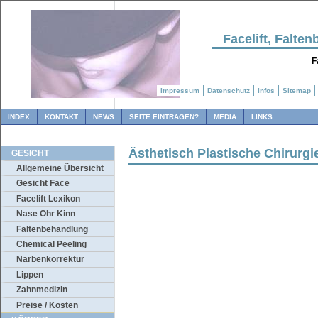
Facelift, Falt
F
Impressum
Datenschutz
Infos
Sitemap
INDEX
KONTAKT
NEWS
SEITE EINTRAGEN?
MEDIA
LINKS
Ästhetisch Plastische Chirurgi
GESICHT
Allgemeine Übersicht
Gesicht Face
Facelift Lexikon
Nase Ohr Kinn
Faltenbehandlung
Chemical Peeling
Narbenkorrektur
Lippen
Zahnmedizin
Preise / Kosten