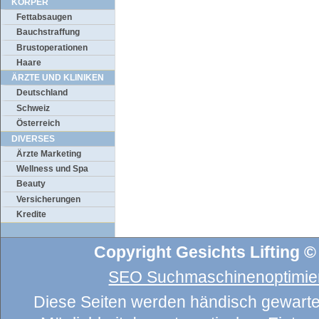
KÖRPER
Fettabsaugen
Bauchstraffung
Brustoperationen
Haare
ÄRZTE UND KLINIKEN
Deutschland
Schweiz
Österreich
DIVERSES
Ärzte Marketing
Wellness und Spa
Beauty
Versicherungen
Kredite
Copyright Gesichts Lifting ©
SEO Suchmaschinenoptimier
Diese Seiten werden händisch gewartet