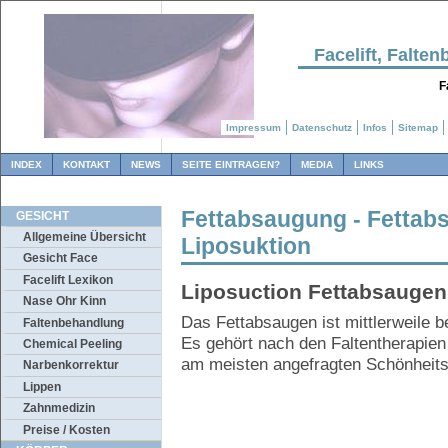
Facelift, Falt
F
Impressum
Datenschutz
Infos
Sitemap
INDEX
KONTAKT
NEWS
SEITE EINTRAGEN?
MEDIA
LINKS
Fettabsaugung - Fettabs
GESICHT
Allgemeine Übersicht
Liposuktion
Gesicht Face
Facelift Lexikon
Liposuction Fettabsaugen
Nase Ohr Kinn
Das Fettabsaugen ist mittlerweile 
Faltenbehandlung
Es gehört nach den Faltentherapien
Chemical Peeling
am meisten angefragten Schönheits
Narbenkorrektur
Lippen
Zahnmedizin
Preise / Kosten