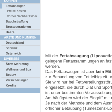
KÖRPER
Fettabsaugen
Preise Kosten
Vorher Nachher Bilder
Bauchstraffung
Brustoperationen
Haare
ÄRZTE UND KLINIKEN
Deutschland
Schweiz
Österreich
Mit der
Fettabsaugung
(Liposucti
DIVERSES
gelegene Fettansammlungen an fast 
Ärzte Marketing
werden.
Wellness und Spa
Das Fettabsaugen ist aber
kein Mit
Beauty
zur Behandlung von Fettleibigkeit u
Versicherungen
Sie wird nur bei Fettverteilungsst
Kredite
eingesetzt, die durch Diät und Spor
ist unter bestimmten Voraussetzun
Am häufigsten wird der Eingriff mit
Je nach der Methode und dem Ausma
örtlicher Betäubung (Tumeszenz-Lok