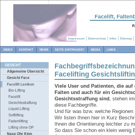
Facelift, Falt
F
Impressum
Datenschutz
Infos
Sitemap
INDEX
KONTAKT
NEWS
SEITE EINTRAGEN?
MEDIA
LINKS
Fachbegriffsbezeichnung
GESICHT
Allgemeine Übersicht
Facelifting Gesichtslift
Gesicht Face
Facelift Lexikon
Viele User und Patienten, die au
Bio-Lifting
Falten und auch für ein Gesichtsch
Facelift
Gesichtsstraffung sind
, stehen im
Gesichtsstraffung
diese Fachbegriffe.
Liquid Lifting
Und für was bzw. welche Regionen
Softlifting
Wir listen Ihnen hier in Kurz Besch
Fadenlifting
Ihnen die Orientierung leichter zu 
Lifting ohne OP
So dass Sie schon ein klein wenig 
Nase Ohr Kinn