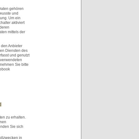
Daten gehören
ewusste und
sung. Um ein
alter aktiviert
 deren
ten mittels der
h den Anbieter
den Diensten des
fasst und genutzt
m verwendeten
tnehmen Sie bitte
cebook
d
en zu erhalten.
enen
nden Sie sich
ollzwecken in