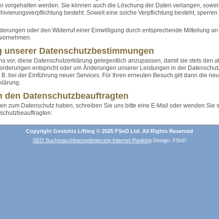
ei vorgehalten werden. Sie können auch die Löschung der Daten verlangen, sowei
hivierungsverpflichtung besteht. Soweit eine solche Verpflichtung besteht, sperren 
erungen oder den Widerruf einer Einwilligung durch entsprechende Mitteilung an
t vornehmen.
 unserer Datenschutzbestimmungen
ns vor, diese Datenschutzerklärung gelegentlich anzupassen, damit sie stets den a
forderungen entspricht oder um Änderungen unserer Leistungen in der Datenschut
 B. bei der Einführung neuer Services. Für Ihren erneuten Besuch gilt dann die ne
klärung.
n den Datenschutzbeauftragten
n zum Datenschutz haben, schreiben Sie uns bitte eine E-Mail oder wenden Sie si
schutzbeauftragten:
Copyright Gesichts Lifting © 2025 FSnD Ltd. All Rights Reserved
SEO Suchmaschinenoptimierung Internet Ranking
Design: FSnD