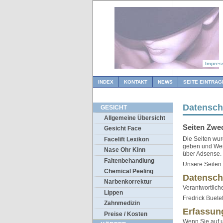
Impre
INDEX
KONTAKT
NEWS
SEITE EINTRAG
Datensch
GESICHT
Allgemeine Übersicht
Seiten Zwe
Gesicht Face
Die Seiten wur
Facelift Lexikon
geben und Werb
Nase Ohr Kinn
über Adsense.
Faltenbehandlung
Unsere Seiten 
Chemical Peeling
Datensch
Narbenkorrektur
Verantwortlich
Lippen
Fredrick Buete
Zahnmedizin
Erfassun
Preise / Kosten
Wenn Sie auf u