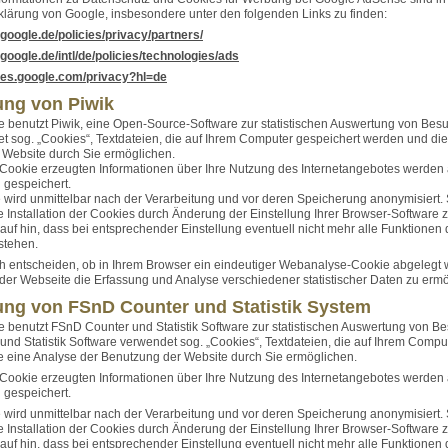
lärung von Google, insbesondere unter den folgenden Links zu finden:
google.de/policies/privacy/partners/
google.de/intl/de/policies/technologies/ads
icies.google.com/privacy?hl=de
ng von Piwik
 benutzt Piwik, eine Open-Source-Software zur statistischen Auswertung von Besu
t sog. „Cookies“, Textdateien, die auf Ihrem Computer gespeichert werden und die
 Website durch Sie ermöglichen.
Cookie erzeugten Informationen über Ihre Nutzung des Internetangebotes werden 
 gespeichert.
 wird unmittelbar nach der Verarbeitung und vor deren Speicherung anonymisiert.
ie Installation der Cookies durch Änderung der Einstellung Ihrer Browser-Software 
auf hin, dass bei entsprechender Einstellung eventuell nicht mehr alle Funktionen
stehen.
h entscheiden, ob in Ihrem Browser ein eindeutiger Webanalyse-Cookie abgelegt 
der Webseite die Erfassung und Analyse verschiedener statistischer Daten zu ermö
ng von FSnD Counter und Statistik System
 benutzt FSnD Counter und Statistik Software zur statistischen Auswertung von Be
nd Statistik Software verwendet sog. „Cookies“, Textdateien, die auf Ihrem Compu
 eine Analyse der Benutzung der Website durch Sie ermöglichen.
Cookie erzeugten Informationen über Ihre Nutzung des Internetangebotes werden 
 gespeichert.
 wird unmittelbar nach der Verarbeitung und vor deren Speicherung anonymisiert.
ie Installation der Cookies durch Änderung der Einstellung Ihrer Browser-Software 
auf hin, dass bei entsprechender Einstellung eventuell nicht mehr alle Funktionen