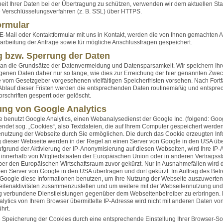
eit Ihrer Daten bei der Übertragung zu schützen, verwenden wir dem aktuellen St
 Verschlüsselungsverfahren (z. B. SSL) über HTTPS.
ormular
 E-Mail oder Kontaktformular mit uns in Kontakt, werden die von Ihnen gemachten
rbeitung der Anfrage sowie für mögliche Anschlussfragen gespeichert.
 bzw. Sperrung der Daten
 an die Grundsätze der Datenvermeidung und Datensparsamkeit. Wir speichern Ihr
nen Daten daher nur so lange, wie dies zur Erreichung der hier genannten Zwecke
e vom Gesetzgeber vorgesehenen vielfältigen Speicherfristen vorsehen. Nach Fortfa
Ablauf dieser Fristen werden die entsprechenden Daten routinemäßig und entspr
rschriften gesperrt oder gelöscht.
ng von Google Analytics
 benutzt Google Analytics, einen Webanalysedienst der Google Inc. (folgend: Goo
endet sog. „Cookies“, also Textdateien, die auf Ihrem Computer gespeichert werde
nutzung der Webseite durch Sie ermöglichen. Die durch das Cookie erzeugten In
 dieser Webseite werden in der Regel an einen Server von Google in den USA übe
ufgrund der Aktivierung der IP-Anonymisierung auf diesen Webseiten, wird Ihre IP
innerhalb von Mitgliedstaaten der Europäischen Union oder in anderen Vertragss
 den Europäischen Wirtschaftsraum zuvor gekürzt. Nur in Ausnahmefällen wird di
en Server von Google in den USA übertragen und dort gekürzt. Im Auftrag des Betr
 Google diese Informationen benutzen, um Ihre Nutzung der Webseite auszuwerten
eitenaktivitäten zusammenzustellen und um weitere mit der Webseitennutzung und
ng verbundene Dienstleistungen gegenüber dem Webseitenbetreiber zu erbringen
lytics von Ihrem Browser übermittelte IP-Adresse wird nicht mit anderen Daten vo
hrt.
 Speicherung der Cookies durch eine entsprechende Einstellung Ihrer Browser-So