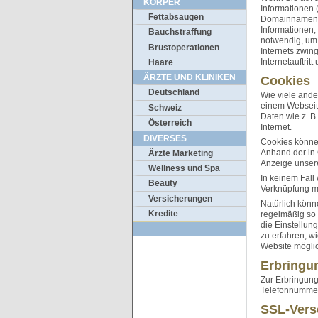
KÖRPER
Informationen 
Fettabsaugen
Domainnamen Ih
Informationen,
Bauchstraffung
notwendig, um 
Brustoperationen
Internets zwin
Internetauftrit
Haare
ÄRZTE UND KLINIKEN
Cookies
Deutschland
Wie viele ande
einem Webseite
Schweiz
Daten wie z. B
Österreich
Internet.
DIVERSES
Cookies könne
Anhand der in 
Ärzte Marketing
Anzeige unser
Wellness und Spa
In keinem Fall
Beauty
Verknüpfung m
Versicherungen
Natürlich könn
Kredite
regelmäßig so 
die Einstellun
zu erfahren, w
Website möglic
Erbringun
Zur Erbringung
Telefonnummer
SSL-Vers