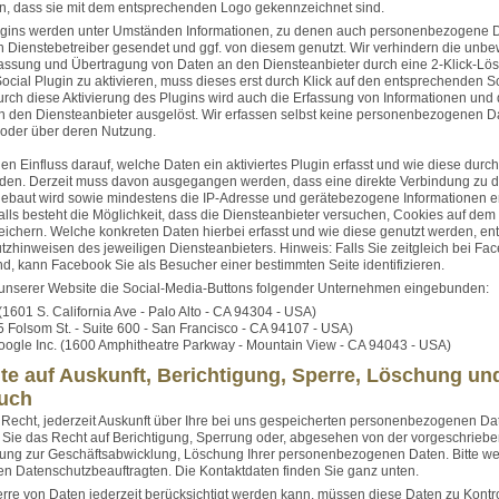
n, dass sie mit dem entsprechenden Logo gekennzeichnet sind.
ugins werden unter Umständen Informationen, zu denen auch personenbezogene 
 Dienstebetreiber gesendet und ggf. von diesem genutzt. Wir verhindern die unb
assung und Übertragung von Daten an den Diensteanbieter durch eine 2-Klick-Lö
cial Plugin zu aktivieren, muss dieses erst durch Klick auf den entsprechenden Sch
urch diese Aktivierung des Plugins wird auch die Erfassung von Informationen und
 den Diensteanbieter ausgelöst. Wir erfassen selbst keine personenbezogenen Da
 oder über deren Nutzung.
en Einfluss darauf, welche Daten ein aktiviertes Plugin erfasst und wie diese durc
den. Derzeit muss davon ausgegangen werden, dass eine direkte Verbindung zu 
ebaut wird sowie mindestens die IP-Adresse und gerätebezogene Informationen er
lls besteht die Möglichkeit, dass die Diensteanbieter versuchen, Cookies auf de
ichern. Welche konkreten Daten hierbei erfasst und wie diese genutzt werden, en
zhinweisen des jeweiligen Diensteanbieters. Hinweis: Falls Sie zeitgleich bei Fa
d, kann Facebook Sie als Besucher einer bestimmten Seite identifizieren.
 unserer Website die Social-Media-Buttons folgender Unternehmen eingebunden:
(1601 S. California Ave - Palo Alto - CA 94304 - USA)
95 Folsom St. - Suite 600 - San Francisco - CA 94107 - USA)
ogle Inc. (1600 Amphitheatre Parkway - Mountain View - CA 94043 - USA)
te auf Auskunft, Berichtigung, Sperre, Löschung un
uch
Recht, jederzeit Auskunft über Ihre bei uns gespeicherten personenbezogenen Dat
Sie das Recht auf Berichtigung, Sperrung oder, abgesehen von der vorgeschrieb
ung zur Geschäftsabwicklung, Löschung Ihrer personenbezogenen Daten. Bitte we
n Datenschutzbeauftragten. Die Kontaktdaten finden Sie ganz unten.
rre von Daten jederzeit berücksichtigt werden kann, müssen diese Daten zu Kontr