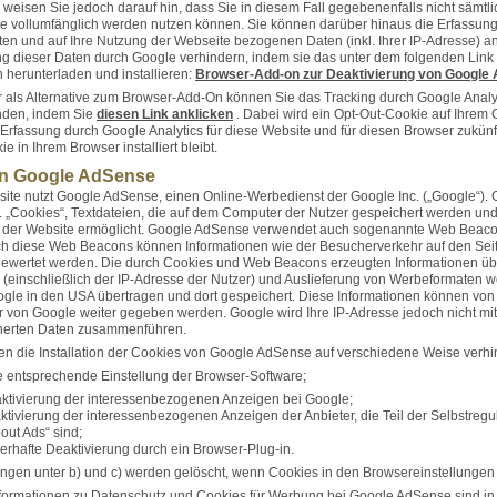
r weisen Sie jedoch darauf hin, dass Sie in diesem Fall gegebenenfalls nicht sämtl
e vollumfänglich werden nutzen können. Sie können darüber hinaus die Erfassung
en und auf Ihre Nutzung der Webseite bezogenen Daten (inkl. Ihrer IP-Adresse) 
ng dieser Daten durch Google verhindern, indem sie das unter dem folgenden Link
 herunterladen und installieren:
Browser-Add-on zur Deaktivierung von Google 
r als Alternative zum Browser-Add-On können Sie das Tracking durch Google Analy
inden, indem Sie
diesen Link anklicken
. Dabei wird ein Opt-Out-Cookie auf Ihrem Ge
 Erfassung durch Google Analytics für diese Website und für diesen Browser zukünft
e in Ihrem Browser installiert bleibt.
on Google AdSense
ite nutzt Google AdSense, einen Online-Werbedienst der Google Inc. („Google“)
 „Cookies“, Textdateien, die auf dem Computer der Nutzer gespeichert werden und
 der Website ermöglicht. Google AdSense verwendet auch sogenannte Web Beaco
ch diese Web Beacons können Informationen wie der Besucherverkehr auf den Sei
ewertet werden. Die durch Cookies und Web Beacons erzeugten Informationen üb
 (einschließlich der IP-Adresse der Nutzer) und Auslieferung von Werbeformaten 
gle in den USA übertragen und dort gespeichert. Diese Informationen können vo
r von Google weiter gegeben werden. Google wird Ihre IP-Adresse jedoch nicht mi
herten Daten zusammenführen.
en die Installation der Cookies von Google AdSense auf verschiedene Weise verhi
 entsprechende Einstellung der Browser-Software;
tivierung der interessenbezogenen Anzeigen bei Google;
ivierung der interessenbezogenen Anzeigen der Anbieter, die Teil der Selbstregu
ut Ads“ sind;
hafte Deaktivierung durch ein Browser-Plug-in.
gen unter b) und c) werden gelöscht, wenn Cookies in den Browsereinstellungen
ormationen zu Datenschutz und Cookies für Werbung bei Google AdSense sind in