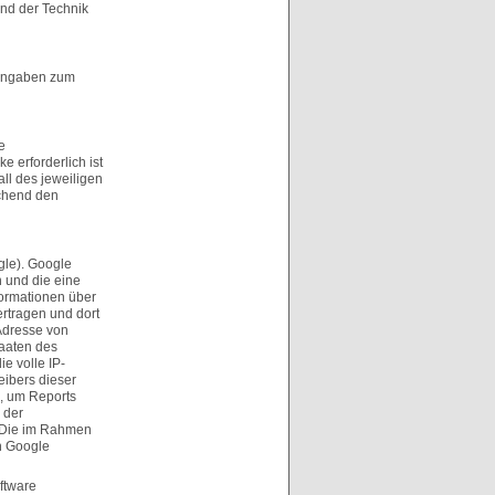
and der Technik
 Angaben zum
e
 erforderlich ist
ll des jeweiligen
echend den
gle). Google
n und die eine
formationen über
rtragen und dort
-Adresse von
taaten des
e volle IP-
eibers dieser
, um Reports
 der
. Die im Rahmen
n Google
ftware