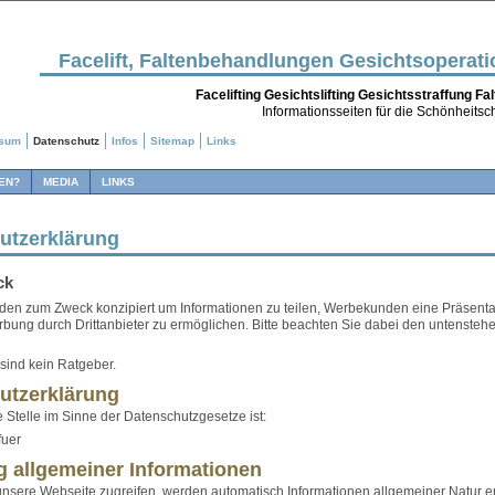
Facelift, Faltenbehandlungen Gesichtsoperat
Facelifting Gesichtslifting Gesichtsstraffung F
Informationsseiten für die Schönheitsch
ssum
Datenschutz
Infos
Sitemap
Links
EN?
MEDIA
LINKS
utzerklärung
ck
den zum Zweck konzipiert um Informationen zu teilen, Werbekunden eine Präsentat
ung durch Drittanbieter zu ermöglichen. Bitte beachten Sie dabei den untenste
sind kein Ratgeber.
utzerklärung
e Stelle im Sinne der Datenschutzgesetze ist:
fuer
g allgemeiner Informationen
nsere Webseite zugreifen, werden automatisch Informationen allgemeiner Natur er