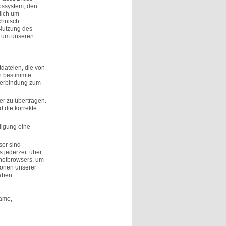
ebssystem, den
lich um
chnisch
 Nutzung des
, um unseren
dateien, die von
ch bestimmte
 Verbindung zum
r zu übertragen.
d die korrekte
ligung eine
ser sind
 jederzeit über
rnetbrowsers, um
ionen unserer
aben.
Name,