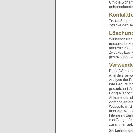
Um die Sicherh
entsprechende
Kontaktf
Treten Sie per
Zwecke der Bea
Löschung
Wir halten uns
personenbezoge
oder wie es di
Zweckes bzw. 
gesetzlichen Vo
Verwendu
Diese Webseite
Analytics verw
Analyse der Be
Ihre Benutzung
gespeichert. A
Google jedoch 
Abkommens über
Adresse an ein
Webseite wird
über die Webs
Internetnutzu
von Google Ana
zusammengefü
Sie können die