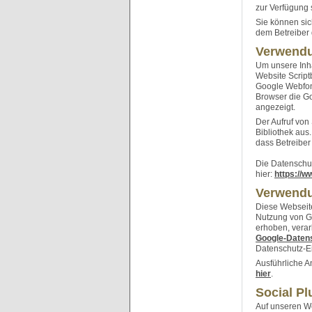
zur Verfügung
Sie können sic
dem Betreiber 
Verwendu
Um unsere Inha
Website Script
Google Webfon
Browser die Goo
angezeigt.
Der Aufruf von
Bibliothek aus
dass Betreibe
Die Datenschut
hier:
https://w
Verwendu
Diese Webseite
Nutzung von G
erhoben, verar
Google-Daten
Datenschutz-E
Ausführliche 
hier
.
Social Pl
Auf unseren We