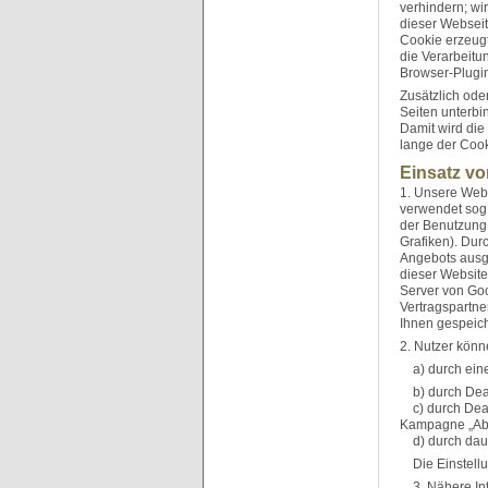
verhindern; wi
dieser Webseit
Cookie erzeugt
die Verarbeitu
Browser-Plugin
Zusätzlich ode
Seiten unterb
Damit wird die
lange der Cooki
Einsatz v
1. Unsere Webs
verwendet sog.
der Benutzung
Grafiken). Dur
Angebots ausg
dieser Website
Server von Goo
Vertragspartne
Ihnen gespeic
2. Nutzer könn
a) durch eine
b) durch Deak
c) durch Deakt
Kampagne „Abo
d) durch dauer
Die Einstellun
3. Nähere Inf