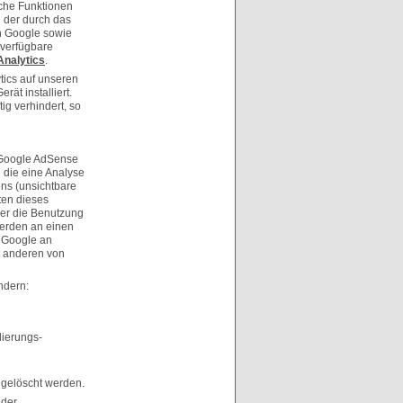
iche Funktionen
 der durch das
an Google sowie
 verfügbare
Analytics
.
tics auf unseren
rät installiert.
ig verhindert, so
. Google AdSense
 die eine Analyse
ns (unsichtbare
ten dieses
er die Benutzung
werden an einen
n Google an
t anderen von
ndern:
lierungs-
 gelöscht werden.
 der