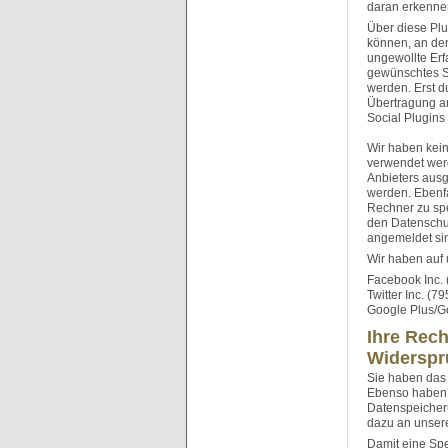
daran erkenne
Über diese Pl
können, an den
ungewollte Erf
gewünschtes So
werden. Erst d
Übertragung an
Social Plugins
Wir haben kein
verwendet wer
Anbieters ausg
werden. Ebenfa
Rechner zu spe
den Datenschut
angemeldet sin
Wir haben auf
Facebook Inc. 
Twitter Inc. (7
Google Plus/Go
Ihre Rech
Widerspr
Sie haben das 
Ebenso haben 
Datenspeicher
dazu an unsere
Damit eine Spe