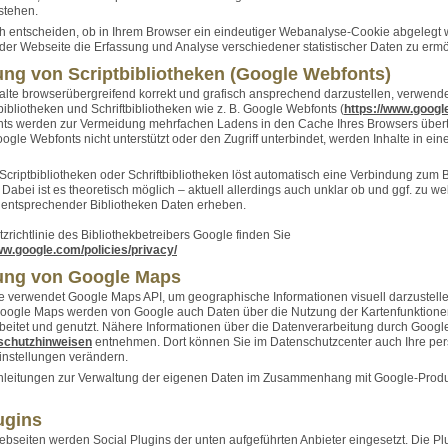
 stehen.
h entscheiden, ob in Ihrem Browser ein eindeutiger Webanalyse-Cookie abgelegt 
der Webseite die Erfassung und Analyse verschiedener statistischer Daten zu erm
ng von Scriptbibliotheken (Google Webfonts)
lte browserübergreifend korrekt und grafisch ansprechend darzustellen, verwende
bibliotheken und Schriftbibliotheken wie z. B. Google Webfonts (
https://www.googl
ts werden zur Vermeidung mehrfachen Ladens in den Cache Ihres Browsers übertr
gle Webfonts nicht unterstützt oder den Zugriff unterbindet, werden Inhalte in eine
 Scriptbibliotheken oder Schriftbibliotheken löst automatisch eine Verbindung zum B
. Dabei ist es theoretisch möglich – aktuell allerdings auch unklar ob und ggf. zu 
r entsprechender Bibliotheken Daten erheben.
zrichtlinie des Bibliothekbetreibers Google finden Sie
ww.google.com/policies/privacy/
ng von Google Maps
 verwendet Google Maps API, um geographische Informationen visuell darzustelle
oogle Maps werden von Google auch Daten über die Nutzung der Kartenfunktione
beitet und genutzt. Nähere Informationen über die Datenverarbeitung durch Goog
schutzhinweisen
entnehmen. Dort können Sie im Datenschutzcenter auch Ihre per
instellungen verändern.
Anleitungen zur Verwaltung der eigenen Daten im Zusammenhang mit Google-Prod
ugins
bseiten werden Social Plugins der unten aufgeführten Anbieter eingesetzt. Die P