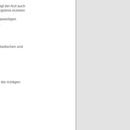
igt der Arzt auch
rgebnis erzielen
 jeweiligen
.
Plastischen und
 die richtigen