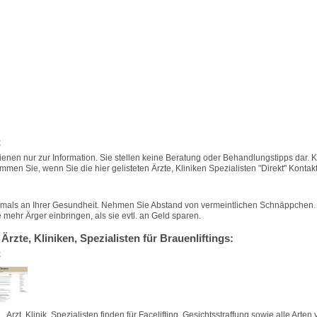
:
ienen nur zur Information. Sie stellen keine Beratung oder Behandlungstipps dar.
men Sie, wenn Sie die hier gelisteten Ärzte, Kliniken Spezialisten "Direkt" Kontakt
emals an Ihrer Gesundheit. Nehmen Sie Abstand von vermeintlichen Schnäppchen
mehr Ärger einbringen, als sie evtl. an Geld sparen.
 Ärzte, Kliniken, Spezialisten für Brauenliftings:
z
Arzt, Klinik, Spezialisten finden für Facelifting, Gesichtsstraffung
sowie alle Arten 