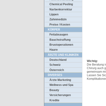
Chemical Peeling
Narbenkorrektur
Lippen
Zahnmedizin
Preise / Kosten
KÖRPER
Fettabsaugen
Bauchstraffung
Brustoperationen
Haare
ÄRZTE UND KLINIKEN
Deutschland
Wichtig:
Die Beratung i
Schweiz
Chirurg auch 
Österreich
gemeinsam mit 
DIVERSES
Lassen Sie Sich
Komplikationen
Ärzte Marketing
Wellness und Spa
Beauty
Versicherungen
Kredite