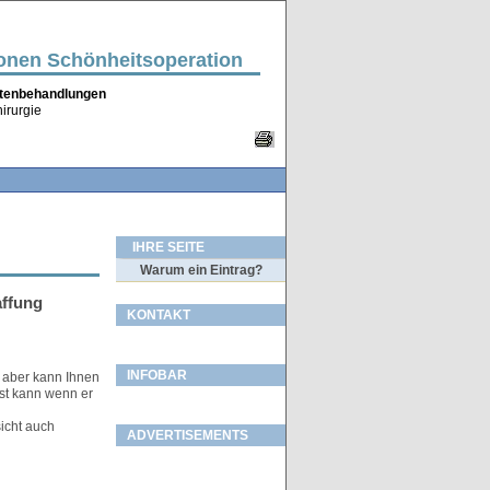
ionen Schönheitsoperation
altenbehandlungen
irurgie
IHRE SEITE
Warum ein Eintrag?
affung
KONTAKT
INFOBAR
 aber kann Ihnen
rst kann wenn er
icht auch
ADVERTISEMENTS