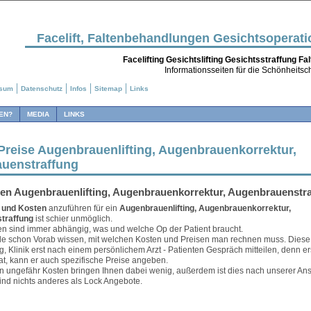
Facelift, Faltenbehandlungen Gesichtsoperat
Facelifting Gesichtslifting Gesichtsstraffung F
Informationsseiten für die Schönheitsch
ssum
Datenschutz
Infos
Sitemap
Links
EN?
MEDIA
LINKS
Preise Augenbrauenlifting, Augenbrauenkorrektur,
uenstraffung
ten Augenbrauenlifting, Augenbrauenkorrektur, Augenbrauenstr
 und Kosten
anzuführen für ein
Augenbrauenlifting, Augenbrauenkorrektur,
traffung
ist schier unmöglich.
n sind immer abhängig, was und welche Op der Patient braucht.
ele schon Vorab wissen, mit welchen Kosten und Preisen man rechnen muss. Diese
rg, Klinik erst nach einem persönlichem Arzt - Patienten Gespräch mitteilen, denn e
t, kann er auch spezifische Preise angeben.
 ungefähr Kosten bringen Ihnen dabei wenig, außerdem ist dies nach unserer Ans
ind nichts anderes als Lock Angebote.