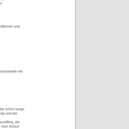
en
 entfernen und
issenswerte mit
 die schon lange
rig und die
celifting, die
e man darauf