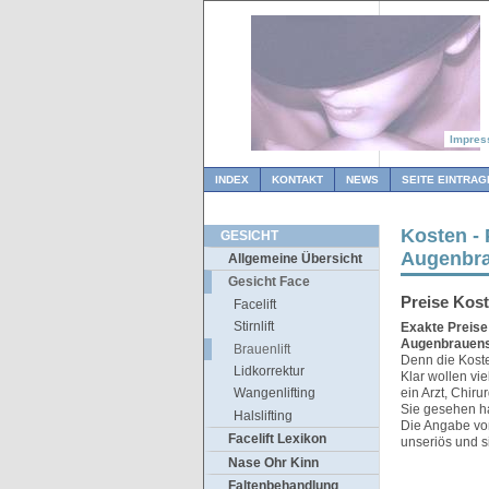
Impre
INDEX
KONTAKT
NEWS
SEITE EINTRAG
Kosten - 
GESICHT
Augenbra
Allgemeine Übersicht
Gesicht Face
Preise Kos
Facelift
Stirnlift
Exakte Preise
Augenbrauens
Brauenlift
Denn die Koste
Lidkorrektur
Klar wollen vi
ein Arzt, Chiru
Wangenlifting
Sie gesehen ha
Halslifting
Die Angabe von
Facelift Lexikon
unseriös und s
Nase Ohr Kinn
Faltenbehandlung