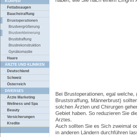
haben, wie Sie nach einem Eingriff
KÖRPER
Fettabsaugen
Bauchstraffung
Brustoperationen
Brustvergrößerung
Brustverkleinerung
Bruststraffung
Brustrekonstruktion
Gynäkomastie
Haare
ÄRZTE UND KLINIKEN
Deutschland
Schweiz
Österreich
DIVERSES
Bei Brustoperationen, egal welche,
Ärzte Marketing
Bruststraffung, Männerbrust) sollte
Wellness und Spa
solchen Ärzten und Chirurgen gehen
Beauty
Gebiet haben. So reduzieren Sie di
Versicherungen
Arztes.
Kredite
Auch sollten Sie es Sich zweimal od
in anderen Ländern durchführen las