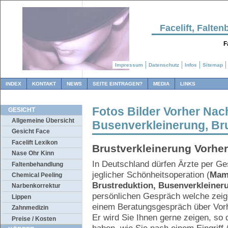
Facelift, Falt
F
Impressum
Datenschutz
Infos
Sitemap
INDEX
KONTAKT
NEWS
SEITE EINTRAGEN?
MEDIA
LINKS
Fotos Bilder Vorher Na
GESICHT
Allgemeine Übersicht
Busenverkleinerung, Br
Gesicht Face
Facelift Lexikon
Brustverkleinerung Vorher
Nase Ohr Kinn
In Deutschland dürfen Ärzte per Ge
Faltenbehandlung
jeglicher Schönheitsoperation (
Mamm
Chemical Peeling
Brustreduktion, Busenverkleiner
Narbenkorrektur
persönlichen Gespräch welche zeige
Lippen
einem Beratungsgespräch über Vorh
Zahnmedizin
Er wird Sie Ihnen gerne zeigen, so 
Preise / Kosten