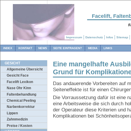
Facelift, Falt
F
Impressum
Datenschutz
Infos
Sitemap
INDEX
KONTAKT
NEWS
SEITE EINTRAGEN?
MEDIA
LINKS
Eine mangelhafte Ausbil
GESICHT
Allgemeine Übersicht
Grund für Komplikatione
Gesicht Face
Facelift Lexikon
Das andauerende Vorbereiten auf m
Nase Ohr Kinn
Seiteneffekte ist für einen Chirurge
Faltenbehandlung
Die Vorraussetzung dafür ist eine 
Chemical Peeling
eine Arbeitsweise die sich durch ho
Narbenkorrektur
der Operateur diese Kriterien und 
Lippen
Komplikationen bei Schönheitsoper
Zahnmedizin
Preise / Kosten