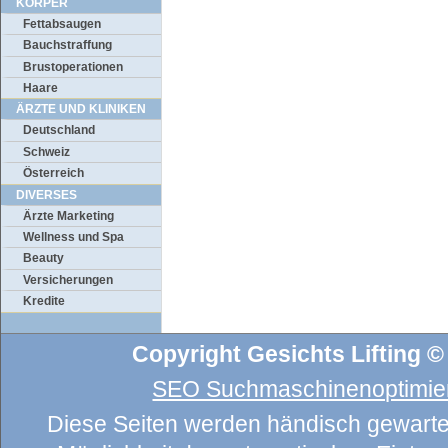
KÖRPER
Fettabsaugen
Bauchstraffung
Brustoperationen
Haare
ÄRZTE UND KLINIKEN
Deutschland
Schweiz
Österreich
DIVERSES
Ärzte Marketing
Wellness und Spa
Beauty
Versicherungen
Kredite
Copyright Gesichts Lifting ©
SEO Suchmaschinenoptimier
Diese Seiten werden händisch gewartet