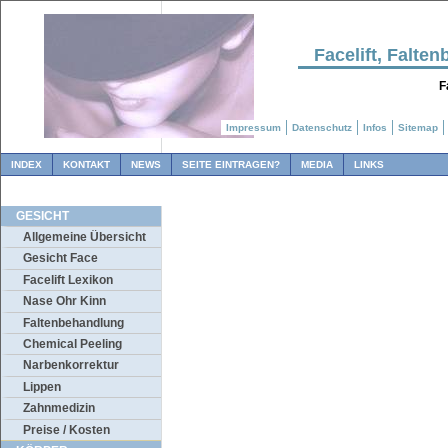
Facelift, Falt
F
Impressum
Datenschutz
Infos
Sitemap
INDEX
KONTAKT
NEWS
SEITE EINTRAGEN?
MEDIA
LINKS
GESICHT
Allgemeine Übersicht
Gesicht Face
Facelift Lexikon
Nase Ohr Kinn
Faltenbehandlung
Chemical Peeling
Narbenkorrektur
Lippen
Zahnmedizin
Preise / Kosten