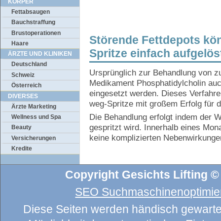
KÖRPER
Fettabsaugen
Bauchstraffung
Brustoperationen
Störende Fettdepots kön
Haare
Spritze einfach aufgelö
ÄRZTE UND KLINIKEN
Deutschland
Ursprünglich zur Behandlung von zu
Schweiz
Medikament Phosphatidylcholin auc
Österreich
eingesetzt werden. Dieses Verfahren
DIVERSES
weg-Spritze mit großem Erfolg für 
Ärzte Marketing
Die Behandlung erfolgt indem der Wir
Wellness und Spa
gespritzt wird. Innerhalb eines Mona
Beauty
keine komplizierten Nebenwirkunge
Versicherungen
Kredite
Copyright Gesichts Lifting ©
SEO Suchmaschinenoptimier
Diese Seiten werden händisch gewartet