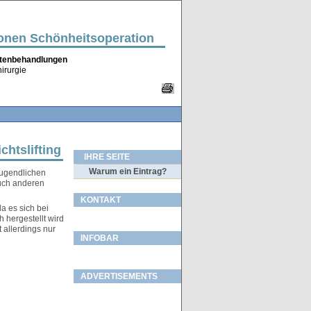
ionen Schönheitsoperation
altenbehandlungen
irurgie
chtslifting
IHRE SEITE
Warum ein Eintrag?
jugendlichen
auch anderen
KONTAKT
a es sich bei
h hergestellt wird
 allerdings nur
INFOBAR
ADVERTISEMENTS