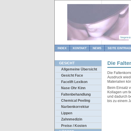
Impre
INDEX
KONTAKT
NEWS
SEITE EINTRAG
Die Falte
GESICHT
Allgemeine Übersicht
Die Faltenkorr
Gesicht Face
Ausdruck wiede
Materialien kön
Facelift Lexikon
Beim Einsatz v
Nase Ohr Kinn
Kollagen um tie
Faltenbehandlung
und dadurch bes
Chemical Peeling
bis zu einem J
Narbenkorrektur
Lippen
Zahnmedizin
Preise / Kosten