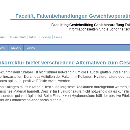
Facelift, Faltenbehandlungen Gesichtsoperat
Facelifting Gesichtslifting Gesichtsstraffung F
Informationsseiten für die Schönheitsch
ssum
Datenschutz
Infos
Sitemap
Links
EN?
MEDIA
LINKS
nkorrektur bietet verschiedene Alternativen zum Gesi
ektur mit dem Skalpell ist nicht immer notwendig um die Haut zu glätten und einen 
rherzustellen. Durch das Auffüllen der Falten mit Kollagen, Hyaluronsäure oder 
nen optimale, positive Effekte erzielt werden.
on Kollagen muss zuvor ein Test auf allergische Reakionen durchgeführt werden, d
risches Material handelt. Dies ist für Hyaluronsäure nicht notwendig da es künstlic
onders gut verträglich ist. Beim Einsatz von Hyaluronsäure hält der positive Effekt
ahr an ( mindestens aber sechs Monate ) .