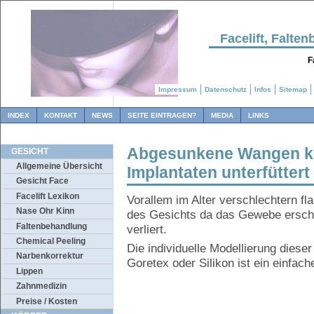
Facelift, Falt
F
Impressum
Datenschutz
Infos
Sitemap
INDEX
KONTAKT
NEWS
SEITE EINTRAGEN?
MEDIA
LINKS
Abgesunkene Wangen kö
GESICHT
Allgemeine Übersicht
Implantaten unterfütte
Gesicht Face
Facelift Lexikon
Vorallem im Alter verschlechtern 
Nase Ohr Kinn
des Gesichts da das Gewebe erschla
Faltenbehandlung
verliert.
Chemical Peeling
Die individuelle Modellierung dies
Narbenkorrektur
Goretex oder Silikon ist ein einfac
Lippen
Zahnmedizin
Preise / Kosten