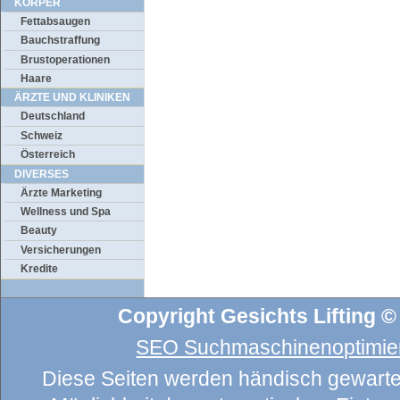
KÖRPER
Fettabsaugen
Bauchstraffung
Brustoperationen
Haare
ÄRZTE UND KLINIKEN
Deutschland
Schweiz
Österreich
DIVERSES
Ärzte Marketing
Wellness und Spa
Beauty
Versicherungen
Kredite
Copyright Gesichts Lifting ©
SEO Suchmaschinenoptimier
Diese Seiten werden händisch gewartet