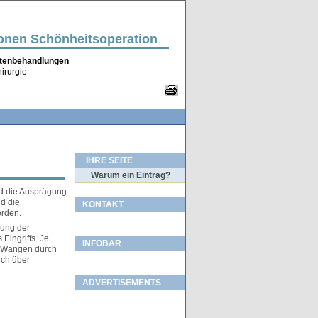
ionen Schönheitsoperation
altenbehandlungen
irurgie
IHRE SEITE
Warum ein Eintrag?
und die Ausprägung
d die
KONTAKT
erden.
lung der
Eingriffs. Je
INFOBAR
e Wangen durch
ich über
ADVERTISEMENTS