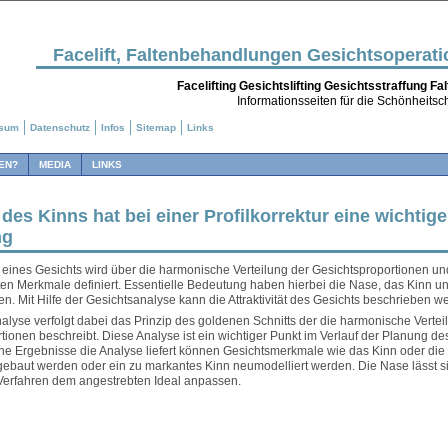
Facelift, Faltenbehandlungen Gesichtsoperat
Facelifting Gesichtslifting Gesichtsstraffung F
Informationsseiten für die Schönheitsch
ssum
Datenschutz
Infos
Sitemap
Links
EN?
MEDIA
LINKS
des Kinns hat bei einer Profilkorrektur eine wichtige
ng
tät eines Gesichts wird über die harmonische Verteilung der Gesichtsproportionen 
en Merkmale definiert. Essentielle Bedeutung haben hierbei die Nase, das Kinn un
 Mit Hilfe der Gesichtsanalyse kann die Attraktivität des Gesichts beschrieben w
alyse verfolgt dabei das Prinzip des goldenen Schnitts der die harmonische Vertei
ionen beschreibt. Diese Analyse ist ein wichtiger Punkt im Verlauf der Planung des 
e Ergebnisse die Analyse liefert können Gesichtsmerkmale wie das Kinn oder di
gebaut werden oder ein zu markantes Kinn neumodelliert werden. Die Nase lässt s
Verfahren dem angestrebten Ideal anpassen.