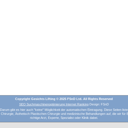
Copyright Gesichts Lifting © 2025 FSnD Ltd. All Rights Reserved
SEO Suchmaschinenoptimierung Internet Ranking
Design: FSnD
arum gibt es hier auch "keine" Möglichkeit der automatischen Eintragung. Diese Seiten liste
hirurgie, Ästhetisch Plastischen Chirurgie und medizinische Behandlungen auf, die wir für Em
richtige Arzt, Experte, Spezialist oder Klinik dabei.