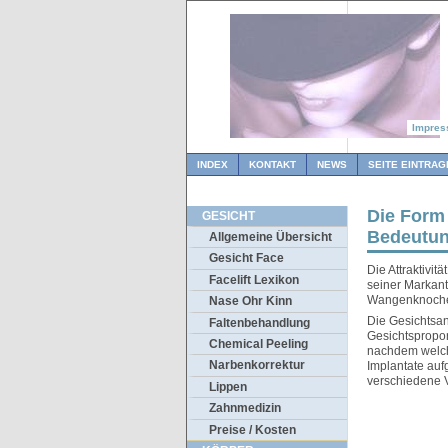
Impre
INDEX
KONTAKT
NEWS
SEITE EINTRAG
Die Form 
GESICHT
Bedeutu
Allgemeine Übersicht
Gesicht Face
Die Attraktivi
Facelift Lexikon
seiner Markant
Wangenknochen.
Nase Ohr Kinn
Die Gesichtsan
Faltenbehandlung
Gesichtsproport
Chemical Peeling
nachdem welch
Narbenkorrektur
Implantate auf
verschiedene 
Lippen
Zahnmedizin
Preise / Kosten