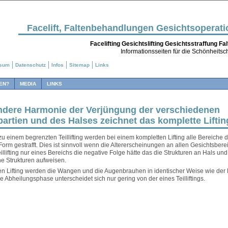
Facelift, Faltenbehandlungen Gesichtsoperat
Facelifting Gesichtslifting Gesichtsstraffung F
Informationsseiten für die Schönheitsch
ssum
Datenschutz
Infos
Sitemap
Links
EN?
MEDIA
LINKS
ndere Harmonie der Verjüngung der verschiedenen
artien und des Halses zeichnet das komplette Liftin
u einem begrenzten Teillifting werden bei einem kompletten Lifting alle Bereiche d
orm gestrafft. Dies ist sinnvoll wenn die Altererscheinungen an allen Gesichtsbere
illifting nur eines Bereichs die negative Folge hätte das die Strukturen an Hals un
he Strukturen aufweisen.
n Lifting werden die Wangen und die Augenbrauhen in identischer Weise wie der H
 Abheilungsphase unterscheidet sich nur gering von der eines Teilliftings.