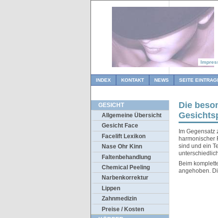
Impre
INDEX
KONTAKT
NEWS
SEITE EINTRAG
Die beso
GESICHT
Gesichtsp
Allgemeine Übersicht
Gesicht Face
Im Gegensatz z
Facelift Lexikon
harmonischer F
sind und ein Te
Nase Ohr Kinn
unterschiedlic
Faltenbehandlung
Beim komplette
Chemical Peeling
angehoben. Die
Narbenkorrektur
Lippen
Zahnmedizin
Preise / Kosten