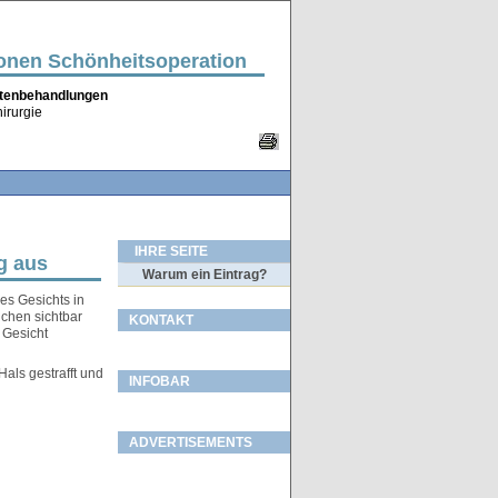
ionen Schönheitsoperation
altenbehandlungen
irurgie
IHRE SEITE
g aus
Warum ein Eintrag?
es Gesichts in
ichen sichtbar
KONTAKT
d Gesicht
als gestrafft und
INFOBAR
ADVERTISEMENTS