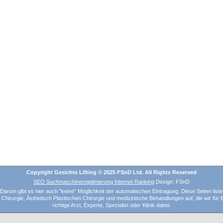
Copyright Gesichts Lifting © 2025 FSnD Ltd. All Rights Reserved
SEO Suchmaschinenoptimierung Internet Ranking
Design: FSnD
arum gibt es hier auch "keine" Möglichkeit der automatischen Eintragung. Diese Seiten liste
hirurgie, Ästhetisch Plastischen Chirurgie und medizinische Behandlungen auf, die wir für Em
richtige Arzt, Experte, Spezialist oder Klinik dabei.