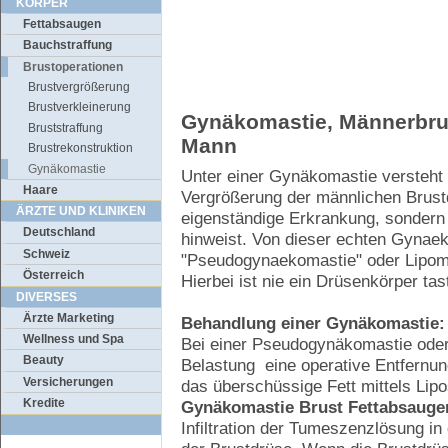
KÖRPER
Fettabsaugen
Bauchstraffung
Brustoperationen
Brustvergrößerung
Brustverkleinerung
Gynäkomastie, Männerbrus
Bruststraffung
Mann
Brustrekonstruktion
Gynäkomastie
Unter einer Gynäkomastie versteht m
Haare
Vergrößerung der männlichen Brustd
ÄRZTE UND KLINIKEN
eigenständige Erkrankung, sondern
Deutschland
hinweist. Von dieser echten Gynae
Schweiz
"Pseudogynaekomastie" oder Lipomas
Österreich
Hierbei ist nie ein Drüsenkörper tas
DIVERSES
Ärzte Marketing
Behandlung einer Gynäkomastie:
Wellness und Spa
Bei einer Pseudogynäkomastie oder
Beauty
Belastung eine operative Entfern
Versicherungen
das überschüssige Fett mittels Lip
Kredite
Gynäkomastie Brust Fettabsauge
Infiltration der Tumeszenzlösung in