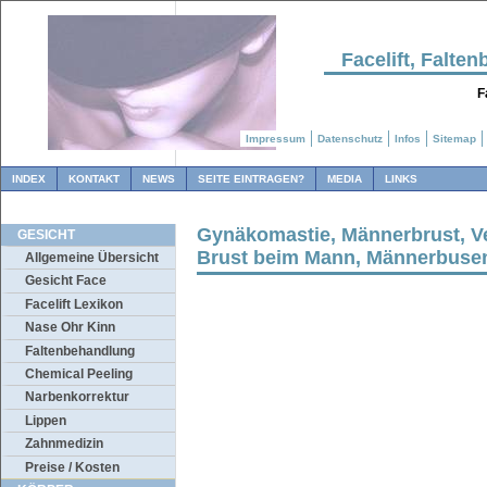
Facelift, Falt
F
Impressum
Datenschutz
Infos
Sitemap
INDEX
KONTAKT
NEWS
SEITE EINTRAGEN?
MEDIA
LINKS
Gynäkomastie, Männerbrust, V
GESICHT
Brust beim Mann, Männerbuse
Allgemeine Übersicht
Gesicht Face
Facelift Lexikon
Nase Ohr Kinn
Faltenbehandlung
Chemical Peeling
Narbenkorrektur
Lippen
Zahnmedizin
Preise / Kosten