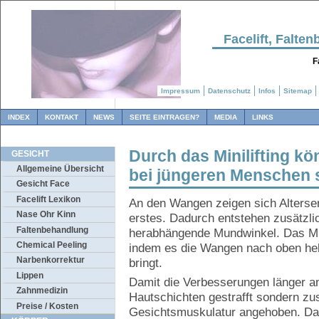
Facelift, Falt
F
Impressum
Datenschutz
Infos
Sitemap
INDEX
KONTAKT
NEWS
SEITE EINTRAGEN?
MEDIA
LINKS
Durch das Minilifting k
GESICHT
Allgemeine Übersicht
bei jüngeren Menschen 
Gesicht Face
Facelift Lexikon
An den Wangen zeigen sich Alterser
Nase Ohr Kinn
erstes. Dadurch entstehen zusätzli
Faltenbehandlung
herabhängende Mundwinkel. Das Mini
Chemical Peeling
indem es die Wangen nach oben hebt
Narbenkorrektur
bringt.
Lippen
Damit die Verbesserungen länger an
Zahnmedizin
Hautschichten gestrafft sondern zusä
Preise / Kosten
Gesichtsmuskulatur angehoben. Da 