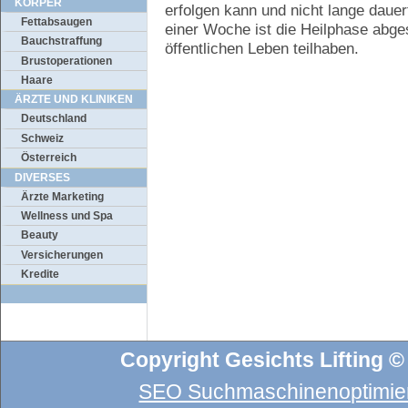
KÖRPER
erfolgen kann und nicht lange dauer
Fettabsaugen
einer Woche ist die Heilphase abge
Bauchstraffung
öffentlichen Leben teilhaben.
Brustoperationen
Haare
ÄRZTE UND KLINIKEN
Deutschland
Schweiz
Österreich
DIVERSES
Ärzte Marketing
Wellness und Spa
Beauty
Versicherungen
Kredite
Copyright Gesichts Lifting ©
SEO Suchmaschinenoptimier