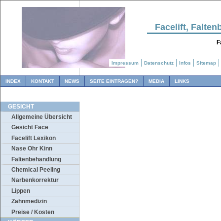
Facelift, Falt
F
Impressum
Datenschutz
Infos
Sitemap
INDEX
KONTAKT
NEWS
SEITE EINTRAGEN?
MEDIA
LINKS
GESICHT
Allgemeine Übersicht
Gesicht Face
Facelift Lexikon
Nase Ohr Kinn
Faltenbehandlung
Chemical Peeling
Narbenkorrektur
Lippen
Zahnmedizin
Preise / Kosten