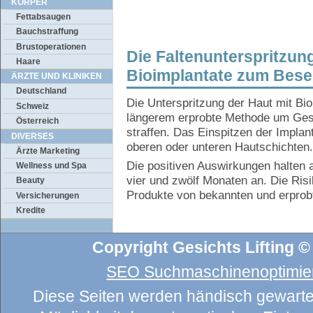
KÖRPER
Fettabsaugen
Bauchstraffung
Brustoperationen
Die Faltenunterspritzung
Haare
Bioimplantate zum Besei
ÄRZTE UND KLINIKEN
Deutschland
Die Unterspritzung der Haut mit Bio
Schweiz
längerem erprobte Methode um Gesi
Österreich
straffen. Das Einspitzen der Implant
DIVERSES
oberen oder unteren Hautschichten.
Ärzte Marketing
Die positiven Auswirkungen halten
Wellness und Spa
vier und zwölf Monaten an. Die Ri
Beauty
Produkte von bekannten und erprobt
Versicherungen
Kredite
Copyright Gesichts Lifting ©
SEO Suchmaschinenoptimier
Diese Seiten werden händisch gewartet