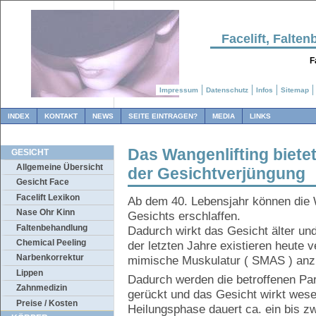
Facelift, Falt
F
Impressum
Datenschutz
Infos
Sitemap
INDEX
KONTAKT
NEWS
SEITE EINTRAGEN?
MEDIA
LINKS
Das Wangenlifting biete
GESICHT
Allgemeine Übersicht
der Gesichtverjüngung
Gesicht Face
Facelift Lexikon
Ab dem 40. Lebensjahr können die 
Nase Ohr Kinn
Gesichts erschlaffen.
Faltenbehandlung
Dadurch wirkt das Gesicht älter u
Chemical Peeling
der letzten Jahre existieren heute 
Narbenkorrektur
mimische Muskulatur ( SMAS ) anzu
Lippen
Dadurch werden die betroffenen Part
Zahnmedizin
gerückt und das Gesicht wirkt wese
Preise / Kosten
Heilungsphase dauert ca. ein bis 