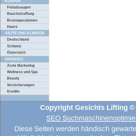
KÖRPER
Fettabsaugen
Bauchstraffung
Brustoperationen
Haare
ÄRZTE UND KLINIKEN
Deutschland
Schweiz
Österreich
DIVERSES
Ärzte Marketing
Wellness und Spa
Beauty
Versicherungen
Kredite
Copyright Gesichts Lifting ©
SEO Suchmaschinenoptimier
Diese Seiten werden händisch gewartet