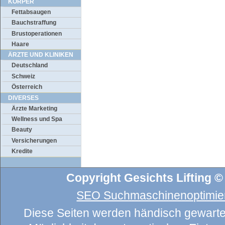
KÖRPER
Fettabsaugen
Bauchstraffung
Brustoperationen
Haare
ÄRZTE UND KLINIKEN
Deutschland
Schweiz
Österreich
DIVERSES
Ärzte Marketing
Wellness und Spa
Beauty
Versicherungen
Kredite
Copyright Gesichts Lifting ©
SEO Suchmaschinenoptimier
Diese Seiten werden händisch gewartet