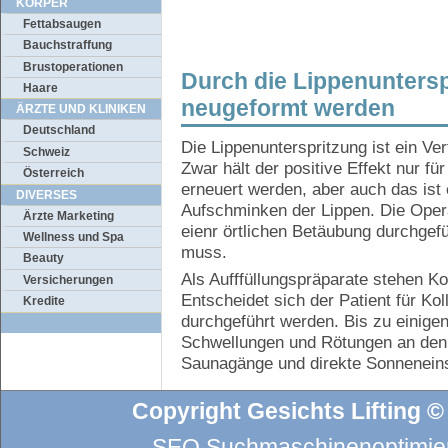
KÖRPER
Fettabsaugen
Bauchstraffung
Brustoperationen
Durch die Lippenunters
Haare
neugeformt werden
ÄRZTE UND KLINIKEN
Deutschland
Die Lippenunterspritzung ist ein Ve
Schweiz
Zwar hält der positive Effekt nur f
Österreich
erneuert werden, aber auch das ist
DIVERSES
Aufschminken der Lippen. Die Oper
Ärzte Marketing
eienr örtlichen Betäubung durchgef
Wellness und Spa
muss.
Beauty
Als Aufffüllungspräparate stehen K
Versicherungen
Entscheidet sich der Patient für Ko
Kredite
durchgeführt werden. Bis zu einige
Schwellungen und Rötungen an den L
Saunagänge und direkte Sonnenein
Copyright Gesichts Lifting ©
SEO Suchmaschinenoptimier