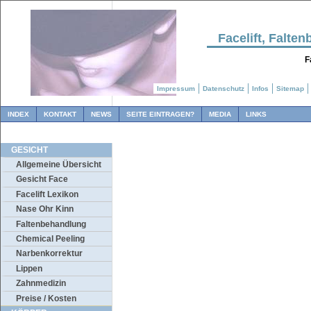
Facelift, Falt
F
Impressum
Datenschutz
Infos
Sitemap
INDEX
KONTAKT
NEWS
SEITE EINTRAGEN?
MEDIA
LINKS
GESICHT
Allgemeine Übersicht
Gesicht Face
Facelift Lexikon
Nase Ohr Kinn
Faltenbehandlung
Chemical Peeling
Narbenkorrektur
Lippen
Zahnmedizin
Preise / Kosten