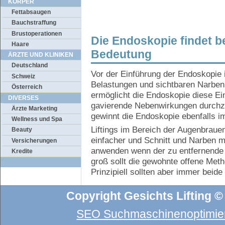
KÖRPER
Fettabsaugen
Bauchstraffung
Brustoperationen
Die Endoskopie findet b
Haare
Bedeutung
ÄRZTE UND KLINIKEN
Deutschland
Vor der Einführung der Endoskopie i
Schweiz
Belastungen und sichtbaren Narben
Österreich
ermöglicht die Endoskopie diese Ein
DIVERSES
gavierende Nebenwirkungen durchzu
Ärzte Marketing
gewinnt die Endoskopie ebenfalls i
Wellness und Spa
Liftings im Bereich der Augenbraue
Beauty
einfacher und Schnitt und Narben mi
Versicherungen
anwenden wenn der zu entfernende H
Kredite
groß sollt die gewohnte offene Meth
Prinzipiell sollten aber immer beid
Copyright Gesichts Lifting ©
SEO Suchmaschinenoptimier